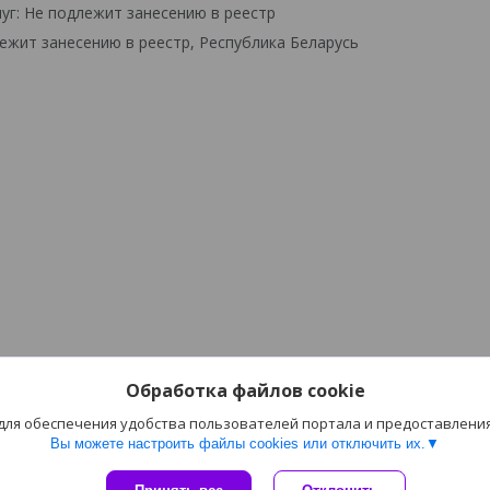
уг: Не подлежит занесению в реестр
ежит занесению в реестр, Республика Беларусь
Обработка файлов cookie
 для обеспечения удобства пользователей портала и предоставлени
Вы можете настроить файлы cookies или отключить их.
Сайт создан на платформе Deal.by