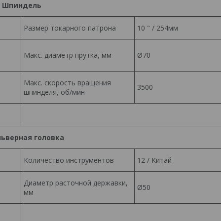
Шпиндель
Размер токарного патрона
10 " / 254мм
Макс. диаметр прутка, мм
Ø70
Макс. скорость вращения
3500
шпинделя, об/мин
льверная головка
Количество инструментов
12 / Китай
Диаметр расточной державки,
Ø50
мм