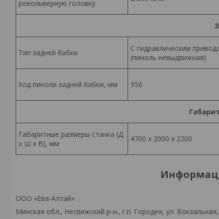
револьверную головку
З
С гидравлическим привод
Тип задней бабки
(пиноль невыдвижная)
Ход пиноли задней бабки, мм
950
Габарит
Габаритные размеры станка (Д
4700 x 2000 x 2200
x Ш x В), мм
Информаци
ООО «Ева-Алтай»
Минская обл., Несвижский р-н., г.п. Городея, ул. Вокзальная,