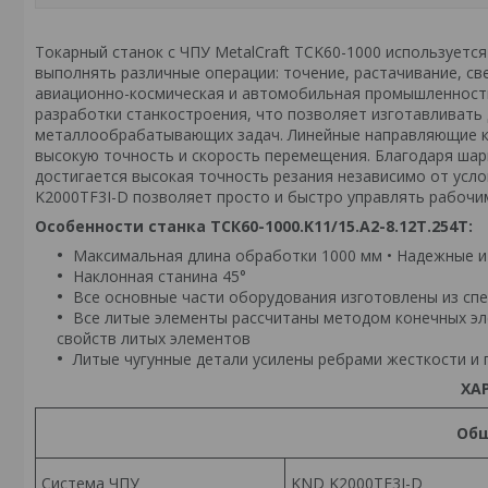
Токарный станок с ЧПУ MetalCraft TCK60-1000 использует
выполнять различные операции: точение, растачивание, св
авиационно-космическая и автомобильная промышленность
разработки станкостроения, что позволяет изготавливат
металлообрабатывающих задач. Линейные направляющие кач
высокую точность и скорость перемещения. Благодаря шари
достигается высокая точность резания независимо от усл
K2000TF3I-D позволяет просто и быстро управлять рабочи
Особенности станка ТСК60-1000.K11/15.A2-8.12T.254T:
Максимальная длина обработки 1000 мм • Надежные 
Наклонная станина 45°
Все основные части оборудования изготовлены из сп
Все литые элементы рассчитаны методом конечных эл
свойств литых элементов
Литые чугунные детали усилены ребрами жесткости и
ХА
Общ
Система ЧПУ
KND K2000TF3I-D