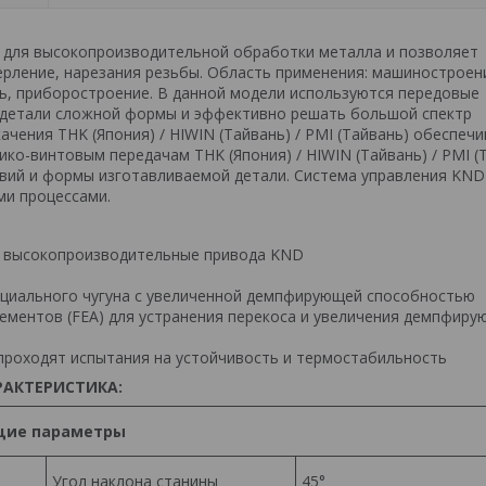
ся для высокопроизводительной обработки металла и позволяет
ерление, нарезания резьбы. Область применения: машиностроен
, приборостроение. В данной модели используются передовые
ь детали сложной формы и эффективно решать большой спектр
ения THK (Япония) / HIWIN (Тайвань) / PMI (Тайвань) обеспеч
ко-винтовым передачам THK (Япония) / HIWIN (Тайвань) / PMI (
овий и формы изготавливаемой детали. Система управления KND
ми процессами.
и высокопроизводительные привода KND
ециального чугуна с увеличенной демпфирующей способностью
ементов (FEA) для устранения перекоса и увеличения демпфиру
 проходят испытания на устойчивость и термостабильность
РАКТЕРИСТИКА:
ие параметры
Угол наклона станины
45°