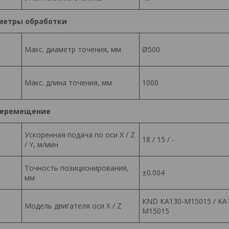
метры обработки
Макс. диаметр точения, мм
Ø500
Макс. длина точения, мм
1000
еремещение
Ускоренная подача по оси X / Z
18 / 15 / -
/ Y, м/мин
Точность позиционирования,
±0.004
мм
KND КА130-M15015 / KA
Модель двигателя оси X / Z
M15015