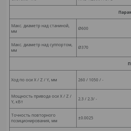
Пара
Макс. диаметр над станиной,
Ø600
мм
Макс. диаметр над суппортом,
Ø370
мм
П
Ход по оси X / Z / Y, мм
260 / 1050 / -
Мощность привода оси X / Z /
2.3 / 2.3/ -
Y, кВт
Точность повторного
±0.0025
позиционирования, мм