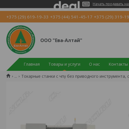
Начать продавать на
+375 (29) 619-19-33
+375 (44) 541-45-17
+375 (29) 319-1
ООО "Ева-Алтай"
Главная
Товары и услуги
О нас
Контакты
...
Токарные станки с чпу без приводного инструмента,