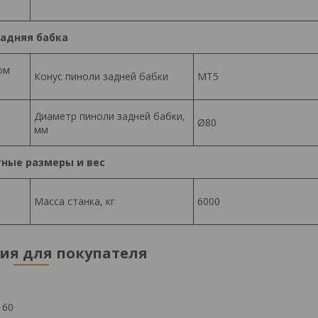
адняя бабка
ом
Конус пиноли задней бабки
MT5
Диаметр пиноли задней бабки,
Ø80
мм
ные размеры и вес
Масса станка, кг
6000
я для покупателя
 60