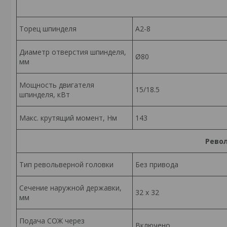
Торец шпинделя
А2-8
Диаметр отверстия шпинделя,
Ø80
мм
Мощность двигателя
15/18.5
шпинделя, кВт
Макс. крутящий момент, Нм
143
Рево
Тип револьверной головки
Без привода
Сечение наружной державки,
32 x 32
мм
Подача СОЖ через
Включено