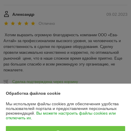
Александр
09.02.2023
Отлично
Хотим выразить огромную благодарность компании ООО «Ева-
Алтай» за профессионализм высокого уровня, за человечность и 
ответственность в сделке по продаже оборудования. Сделку 
провели максимально качественно и корректно, по оптимальной 
рыночной  цене, что в наше сложное время вдвойне приятно. Еще 
раз большое спасибо и всем рекомендую эту организацию, не 
пожалеете.
Сделка подтверждена через корзину
Обработка файлов cookie
Показать все отзывы
Мы используем файлы cookies для обеспечения удобства
пользователей портала и предоставления персональных
рекомендаций.
Вы можете настроить файлы cookies или
О нас
отключить их.
Контакты