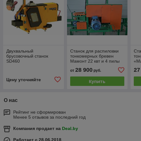
Двухвальный
Станок для распиловки
Ста
брусовочный станок
тонкомерных бревен
то
SD460
Мамонт 22 квт и 4 пилы
«М
28 900
27
от
руб.
Цену уточняйте
Купить
О нас
Рейтинг не сформирован
Менее 5 отзывов за последний год
Компания продает на
Deal.by
Работает с 28.06.2018