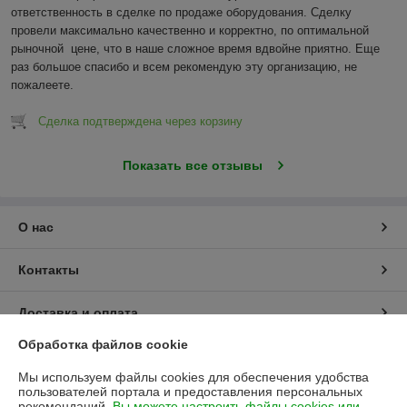
ответственность в сделке по продаже оборудования. Сделку 
провели максимально качественно и корректно, по оптимальной 
рыночной  цене, что в наше сложное время вдвойне приятно. Еще 
раз большое спасибо и всем рекомендую эту организацию, не 
пожалеете.
Сделка подтверждена через корзину
Показать все отзывы
О нас
Контакты
Доставка и оплата
Обработка файлов cookie
График работы
Мы используем файлы cookies для обеспечения удобства
пользователей портала и предоставления персональных
Полная версия сайта
рекомендаций.
Вы можете настроить файлы cookies или