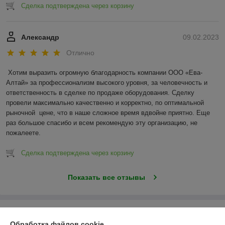
Сделка подтверждена через корзину
Александр
09.02.2023
Отлично
Хотим выразить огромную благодарность компании ООО «Ева-
Алтай» за профессионализм высокого уровня, за человечность и 
ответственность в сделке по продаже оборудования. Сделку 
провели максимально качественно и корректно, по оптимальной 
рыночной  цене, что в наше сложное время вдвойне приятно. Еще 
раз большое спасибо и всем рекомендую эту организацию, не 
пожалеете.
Сделка подтверждена через корзину
Показать все отзывы
О нас
Обработка файлов cookie