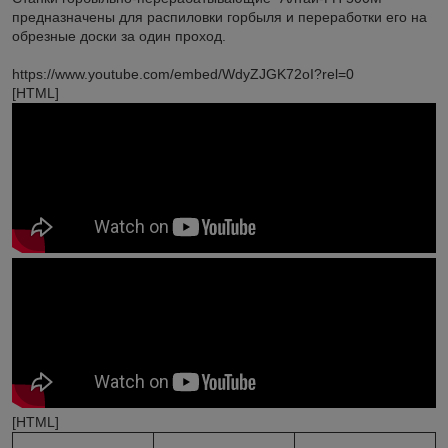
предназначены для распиловки горбыля и переработки его на
обрезные доски за один проход.
https://www.youtube.com/embed/WdyZJGK72oI?rel=0
[HTML]
[HTML]