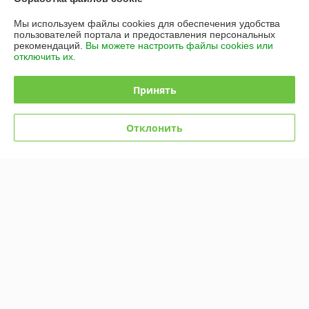
Контакты
Мы используем файлы cookies для обеспечения удобства
пользователей портала и предоставления персональных
рекомендаций.
Вы можете настроить файлы cookies или
Доставка и оплата
отключить их.
График работы
Принять
Полная версия сайта
Отклонить
Политика обработки cookies
Сайт создан на платформе Deal.by
Информация для покупателя
Юридическое лицо:
ООО «Ева-Алтай»
Минская обл., Несвижский р-н., г.п. Городея, ул. Вокзальная, 60
Регистрационный номер ЕГР: 193434622
УНП: 193434622