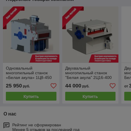
Одновальный
Двухвальный
Дв
многопильный станок
многопильный станок
мно
«Белая акула» 1Ц8-450
"Белая акула" 2Ц16-400
Бел
55 кВт
25 950
44 000
руб.
руб.
от
Купить
Купить
О нас
Рейтинг не сформирован
Менее 5 отзывов за последний год