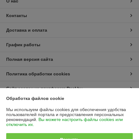
О нас
Контакты
Доставка и оплата
График работы
Полная версия сайта
Политика обработки cookies
Сайт создан на платформе Deal.by
Обработка файлов cookie
Информация для покупателя
Мы используем файлы cookies для обеспечения удобства
пользователей портала и предоставления персональных
Юридическое лицо:
ООО «Ева-Алтай»
рекомендаций.
Вы можете настроить файлы cookies или
Минская обл., Несвижский р-н., г.п. Городея, ул. Вокзальная, 60
отключить их.
Регистрационный номер ЕГР: 193434622